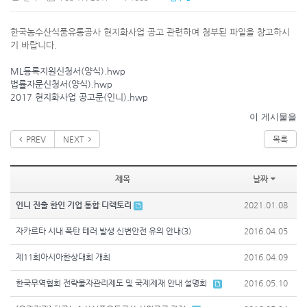
한국농수산식품유통공사 현지화사업 공고 관련하여 첨부된 파일을 참고하시
기 바랍니다.
ML등록지원신청서(양식).hwp
법률자문신청서(양식).hwp
2017 현지화사업 공고문(인니).hwp
이 게시물을
PREV
NEXT
목록
제목
날짜
인니 진출 한인 기업 통합 디렉토리
2021.01.08
자카르타 시내 폭탄 테러 발생 신변안전 유의 안내(3)
2016.04.05
제11회아시아한상대회 개최
2016.04.09
한국무역협회 전략물자관리제도 및 국제제재 안내 설명회
2016.05.10