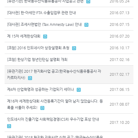
[유관기관] 한국농수산식품유통공사 사업공고 관련
2016.05.24
[대사관] 한-아세안 FTA 수출입업무 관련 안내
2016.07.13
[대사관] 조세사면법안 (Tax Amnesty Law) 안내
2016.07.15
제 15차 세계한상대회
2016.07.20
[코참] 2016 인도네시아 상장설명회 초청
2016.10.17
[코참] 한상기업 청년인턴십 설명회 개최
2017.02.16
[유관기관] 2017 현지화사업 공고(한국농수산식품유통공사 자
2017.02.17
카르타지사)
제4차 산업혁명과 성공하는 기업되기 세미나
2017.06.15
제16차 세계한상대회 사전등록기간이 얼마 남지 않았습니다. 등
2017.08.07
록을 서둘러 주세요!
인도네시아 진출기업 사회책임경영(CSR) 우수기업 포상 안내
2017.10.20
[유관기관] 2018 현지화 지원사업 신청 공고 (한국농수산식품유