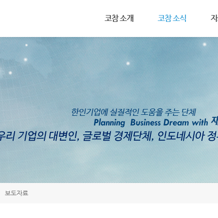
메뉴 건너뛰기
코참 소개
코참 소식
자
설립목적
공지사항
인
회장 인사말
연례행사
관
조직도
코참 활동 사진
세
코참 회원 가입
보도자료
투
연혁
기
회칙
보도자료