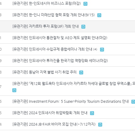
4
[유관기관] 한-인도네시아 비즈니스 포럼(마감)
3
[유관기관] 한-인니 미래산업 협력 포럼 개최 안내(9/15)
[유관기관] 자카르타 투자 포럼(JIF) 개최 안내
1
[유관기관] 인도네시아 통관절차 및 AEO 제도 설명회 안내(마감)
0
[유관기관] 인도네시아 수입규제 종합세미나 개최 안내
(4)
9
[유관기관] 인도네사아 투자진출 한국기업 역량강화 세미나(마감)
8
[유관기관] 동남아 지역 불법 사기 취업 주의
[유관기관] 『제12회 월드옥타 인도네시아 자카르타 차세대 글로벌 창업 무역스쿨』 모
7
6
[유관기관] Investment Forum: 5 Super-Priority Tourism Destinations 안내
5
[유관기관] 2024 인도네시아 취업박람회 개최 안내
4
[유관기관] 2024 JB-FAIR 바이어 모집 안내(~7/12까지)