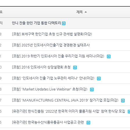
호
제목
지
인니 진출 한인 기업 통합 디렉토리
3
[코참] 보세구역 한인기업 초청 신규 관세법 설명회(마감)
2
[코참] 2025년 인도네시아진출기업 경영환경·실태조사
1
[코참] 2019 하반기 인도네시아 진출 우리기업 지원 세미나(마감)
0
[코참] 2016 인도네시아 상장설명회 초청
9
[코참] '인도네시아 진출 기업 노무관리 세미나' 안내(마감)
8
[코참] 'Market Updates Live Webinar' 초청(마감)
7
[코참] 'MANUFACTURING CENTRAL JAVA 2019' 참가기업 모집(마감)
6
[유관기관] 한식진흥원 '2022년 한국적 이미지 물품지원 사업' 참여 한식당 모집
5
[유관기관] 한국농수산식품유통공사 사업공고 관련