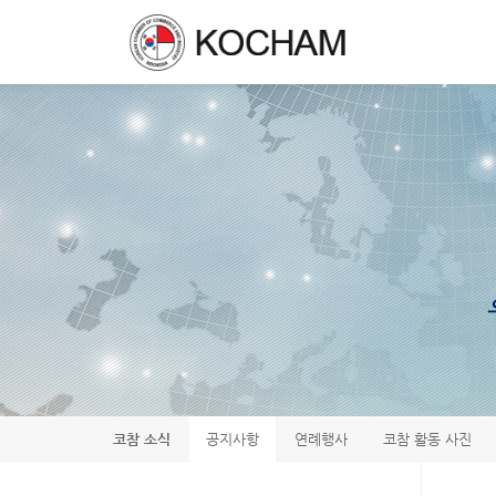
코참 소식
공지사항
연례행사
코참 활동 사진