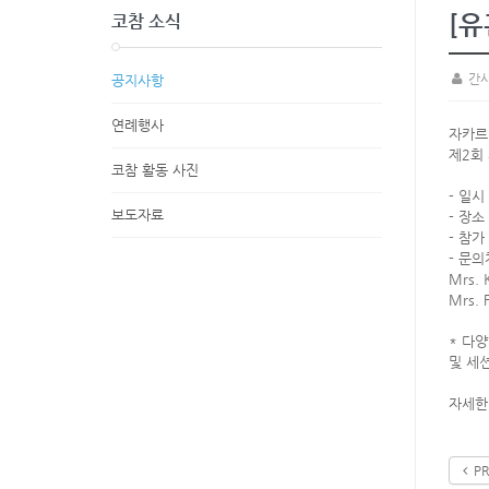
[유
코참 소식
간
공지사항
연례행사
자카르타
제2회 
코참 활동 사진
- 일시
보도자료
- 장소
- 참가
- 문의
Mrs. 
Mrs. 
* 다양
및 세
자세한
PR