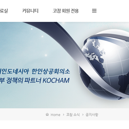
료실
커뮤니티
코참 회원 전용
사 및 노무
자주 묻는 질문
KOCHAM Now
세
Q&A
KOCHAM Bulletin
무
주요 사이트
세미나 자료
자 및 무역
구인구직
IBC Report
타
Home
코참 소식
공지사항