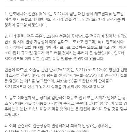
1. 인도네시아 선관위(KPU)는 5.22(수) 금번 대선 공식 개표결과를 발표할
예정이며, 동발표에 대한 이의 제기가 없을 경우, 5.25(토) 차기 당선자를 확
정하여 공표할 예정입니다.
2. 이와 관련, 언론 등은 5.22(수) 선관위 공식발표를 전후하여 정치적 성격의
집회 및 시위 발생 가능성이 매우 높다고 보도하고 있으며, 특히 인도네시아
각 지역에서 집회 참여를 위해 자카르타로 집결하는 모습도 보이고 있어 이전
보다 집회 규모 및 강도가 더욱 커질 것이라는 우려가 큰 상황입니다. 인도네
시아 정부도 이에 대한 강력한 대응 방침을 천명하고 있습니다.
언론에 따르면, 이슬람 관련 단체(PA212)는 5.21(화)~5.22(수) 양일간 멘뗑
에 소재한 선관위(KPU)와 탐린의 선거감시위원회(BAWASLU) 인근에서 집회
를 열겠다는 계획을 발표했으며, Aktivis 98을 포함한 여타 단체들도
5.21(화)부터 선관위 앞에서 집회를 가질 예정이이라고 합니다.
3. 동포 여러분께서는 상기를 감안하여 대규모 집회 또는 시위가 벌어지는 장
소 인근에는 가급적 이동을 자제하여 주시고, 주변에 유사한 움직임이 있을 경
우에는 가능한 조속히 해당 지역을 벗어나는 등 안전에 유의해 주실 것을 당부
드립니다.
4. 이와 관련하여 긴급상황이 발생하거나 피해가 발생하는 경우에는
ㅇ 대사관 영사과(평일 주간) : +62-21-2967-2580