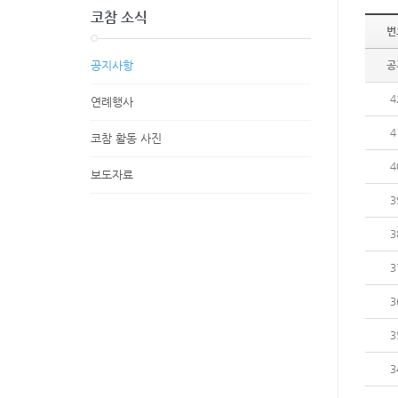
코참 소식
번
공지사항
공
4
연례행사
4
코참 활동 사진
4
보도자료
3
3
3
3
3
3