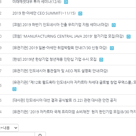
3
미래에셋대우 투자 세미나(12/6)
2
2019 한-아세안 CEO SUMMIT(~11/15)
1
[코참] 2019 하반기 인도네시아 진출 우리기업 지원 세미나(마감)
0
[코참] 'MANUFACTURING CENTRAL JAVA 2019' 참가기업 모집(마감)
9
[유관기관] 2019 일본-아세안 취업박람회 안내(7/30 신청 마감)
8
[한상] 2019년 한상기업 청년채용 인턴십 기업 수시 모집
7
[유관기관] 인도네시아 통관절차 및 AEO 제도 설명회 안내(마감)
[유관기관] 『제12회 월드옥타 인도네시아 자카르타 차세대 글로벌 창업 무역스쿨』 모
6
5
[대사관] 인도네시아 대선 결과 공식발표 (5.22) 관련 대사관 안전 공지
4
[유관기관] '2019 자카르타 국제 프리미엄 소비재전' 현지 한인기업 모집(8/30 까지