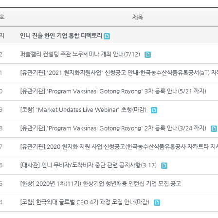
호
제목
지
인니 진출 한인 기업 통합 디렉토리
2
퍼솔켈리 컨설팅 주관 노무세미나 개최 안내(7/12)
1
[유관기관] '2021 현지화지원사업' 신청공고 안내-한국농수산식품유톡공서(aT) 
0
[유관기관] 'Program Vaksinasi Gotong Royong' 3차 등록 안내(5/21 까지)
9
[코참] 'Market Updates Live Webinar' 초청(마감)
8
[유관기관] 'Program Vaksinasi Gotong Royong' 2차 등록 안내(3/24 까지)
7
[유관기관] 2020 현지화 지원 사업 신청공고(한국농수산식품유통공사 자카르타 지
6
[대사관] 인니 무비자/도착비자 중단 관련 공지사항(3.17)
5
[한상] 2020년 1차(11기) 한상기업 청년채용 인턴십 기업 모집 공고
4
[코참] 한국외대 글로벌 CEO 4기 과정 모집 안내(마감)