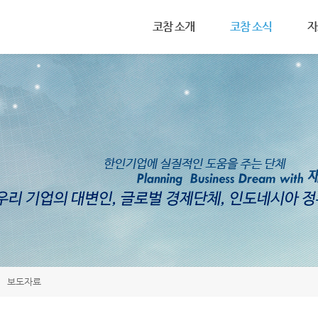
메뉴 건너뛰기
코참 소개
코참 소식
자
설립목적
공지사항
인
회장 인사말
연례행사
관
조직도
코참 활동 사진
세
코참 회원 가입
보도자료
투
연혁
기
회칙
보도자료