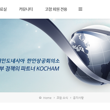
료실
커뮤니티
코참 회원 전용
사 및 노무
자주 묻는 질문
KOCHAM Now
세
Q&A
KOCHAM Bulletin
무
주요 사이트
세미나 자료
자 및 무역
구인구직
IBC Report
타
Home
코참 소식
공지사항