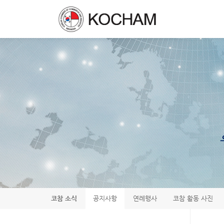
코참 소식
공지사항
연례행사
코참 활동 사진