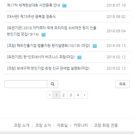
제17차 세계한상대회 사전등록 안내
2018.07.10
[대사관] 제73주년 광복절 경축식
2018.08.02
[유관기관] 2018 자카르타 국제 프리미엄 소비재전 현지 진출
2018.09.04
한인기업 모집(-9/14)
[코참] 해외진출기업 법률지원 현지설명회(10/18) (마감)
2018.09.15
[유관기관] 한-인도네시아 비즈니스 포럼(마감)
2019.02.12
[코참] 보세구역 한인기업 초청 신규 관세법 설명회(마감)
2019.02.12
목록
1
2
3
4
코참 소개
코참 소식
자료실
커뮤니티
코참 회원 전용