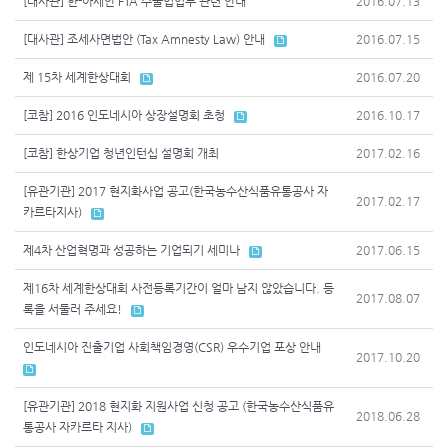
[대사관] 한-아세안 FTA 수출입업무 관련 안내
2016.07.13
[대사관] 조세사면법안 (Tax Amnesty Law) 안내
2016.07.15
제 15차 세계한상대회
2016.07.20
[코참] 2016 인도네시아 상장설명회 초청
2016.10.17
[코참] 한상기업 청년인턴십 설명회 개최
2017.02.16
[유관기관] 2017 현지화사업 공고(한국농수산식품유통공사 자
2017.02.17
카르타지사)
제4차 산업혁명과 성공하는 기업되기 세미나
2017.06.15
제16차 세계한상대회 사전등록기간이 얼마 남지 않았습니다. 등
2017.08.07
록을 서둘러 주세요!
인도네시아 진출기업 사회책임경영(CSR) 우수기업 포상 안내
2017.10.20
[유관기관] 2018 현지화 지원사업 신청 공고 (한국농수산식품유
2018.06.28
통공사 자카르타 지사)