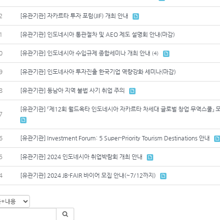
2
[유관기관] 자카르타 투자 포럼(JIF) 개최 안내
1
[유관기관] 인도네시아 통관절차 및 AEO 제도 설명회 안내(마감)
0
[유관기관] 인도네시아 수입규제 종합세미나 개최 안내
(4)
9
[유관기관] 인도네사아 투자진출 한국기업 역량강화 세미나(마감)
8
[유관기관] 동남아 지역 불법 사기 취업 주의
[유관기관] 『제12회 월드옥타 인도네시아 자카르타 차세대 글로벌 창업 무역스쿨』 모
7
6
[유관기관] Investment Forum: 5 Super-Priority Tourism Destinations 안내
5
[유관기관] 2024 인도네시아 취업박람회 개최 안내
4
[유관기관] 2024 JB-FAIR 바이어 모집 안내(~7/12까지)