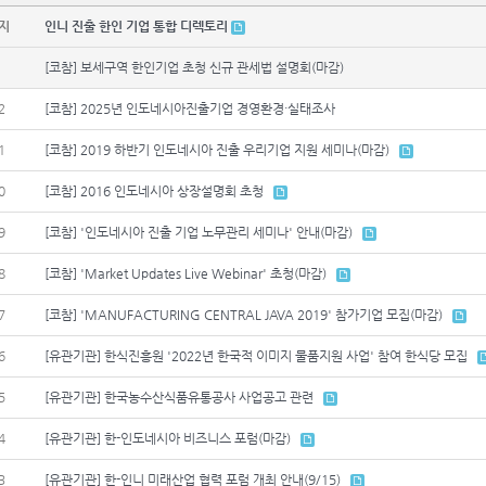
지
인니 진출 한인 기업 통합 디렉토리
[코참] 보세구역 한인기업 초청 신규 관세법 설명회(마감)
2
[코참] 2025년 인도네시아진출기업 경영환경·실태조사
1
[코참] 2019 하반기 인도네시아 진출 우리기업 지원 세미나(마감)
0
[코참] 2016 인도네시아 상장설명회 초청
9
[코참] '인도네시아 진출 기업 노무관리 세미나' 안내(마감)
8
[코참] 'Market Updates Live Webinar' 초청(마감)
7
[코참] 'MANUFACTURING CENTRAL JAVA 2019' 참가기업 모집(마감)
6
[유관기관] 한식진흥원 '2022년 한국적 이미지 물품지원 사업' 참여 한식당 모집
5
[유관기관] 한국농수산식품유통공사 사업공고 관련
4
[유관기관] 한-인도네시아 비즈니스 포럼(마감)
3
[유관기관] 한-인니 미래산업 협력 포럼 개최 안내(9/15)