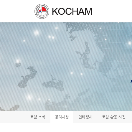
코참 소식
공지사항
연례행사
코참 활동 사진