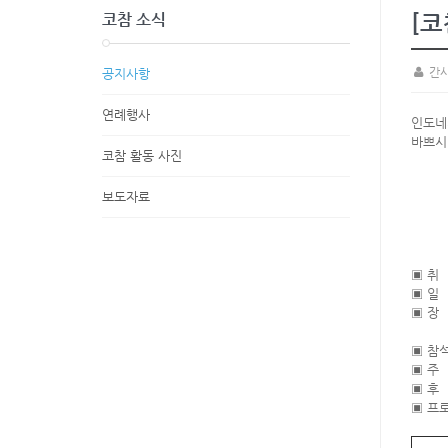
[코
코참 소식
간
공지사항
연례행사
인도네
바쁘시
코참 활동 사진
보도자료
▣ 취
▣ 일 시
▣ 장 
Gd. P
▣ 참석
▣ 주
▣ 후
▣ 프