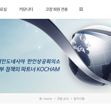
료실
커뮤니티
코참 회원 전용
사 및 노무
자주 묻는 질문
KOCHAM Now
세
Q&A
KOCHAM Bulletin
무
주요 사이트
세미나 자료
자 및 무역
구인구직
IBC Report
타
Home
코참 소식
공지사항