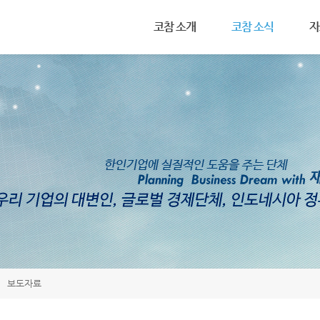
메뉴 건너뛰기
코참 소개
코참 소식
자
설립목적
공지사항
인
회장 인사말
연례행사
관
조직도
코참 활동 사진
세
코참 회원 가입
보도자료
투
연혁
기
회칙
보도자료