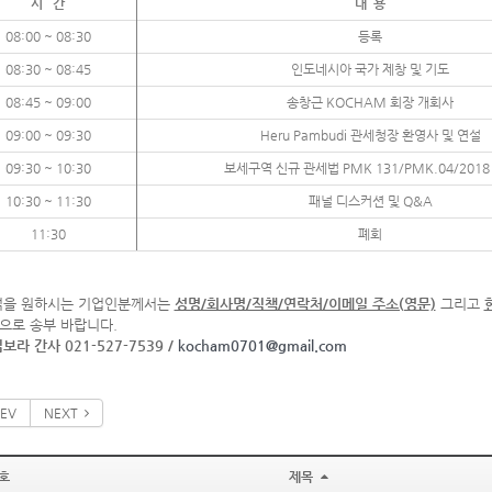
시 간
내 용
08:00 ~ 08:30
등록
08:30 ~ 08:45
인도네시아 국가 제창 및 기도
08:45 ~ 09:00
송창근 KOCHAM 회장 개회사
09:00 ~ 09:30
Heru Pambudi 관세청장 환영사 및 연설
09:30 ~ 10:30
보세구역 신규 관세법 PMK 131/PMK.04/2018
10:30 ~ 11:30
패널 디스커션 및 Q&A
11:30
폐회
석을 원하시는 기업인분께서는
성명/회사명/직책/연락처/이메일 주소(영문)
그리고
으로 송부 바랍니다.
보라 간사 021-527-7539 /
kocham0701@gmail.com
EV
NEXT
호
제목