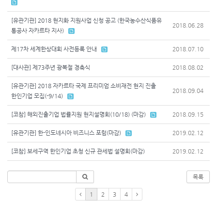
[유관기관] 2018 현지화 지원사업 신청 공고 (한국농수산식품유
2018.06.28
통공사 자카르타 지사)
제17차 세계한상대회 사전등록 안내
2018.07.10
[대사관] 제73주년 광복절 경축식
2018.08.02
[유관기관] 2018 자카르타 국제 프리미엄 소비재전 현지 진출
2018.09.04
한인기업 모집(-9/14)
[코참] 해외진출기업 법률지원 현지설명회(10/18) (마감)
2018.09.15
[유관기관] 한-인도네시아 비즈니스 포럼(마감)
2019.02.12
[코참] 보세구역 한인기업 초청 신규 관세법 설명회(마감)
2019.02.12
목록
1
2
3
4