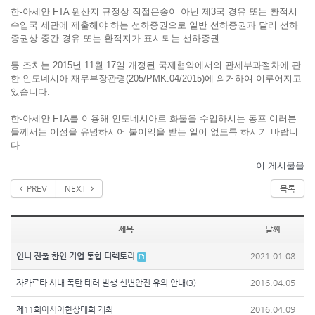
한-아세안 FTA 원산지 규정상 직접운송이 아닌 제3국 경유 또는 환적시
수입국 세관에 제출해야 하는 선하증권으로 일반 선하증권과 달리 선하
증권상 중간 경유 또는 환적지가 표시되는 선하증권
동 조치는 2015년 11월 17일 개정된 국제협약에서의 관세부과절차에 관
한 인도네시아 재무부장관령(205/PMK.04/2015)에 의거하여 이루어지고
있습니다.
한-아세안 FTA를 이용해 인도네시아로 화물을 수입하시는 동포 여러분
들께서는 이점을 유념하시어 불이익을 받는 일이 없도록 하시기 바랍니
다.
이 게시물을
PREV
NEXT
목록
제목
날짜
인니 진출 한인 기업 통합 디렉토리
2021.01.08
자카르타 시내 폭탄 테러 발생 신변안전 유의 안내(3)
2016.04.05
제11회아시아한상대회 개최
2016.04.09