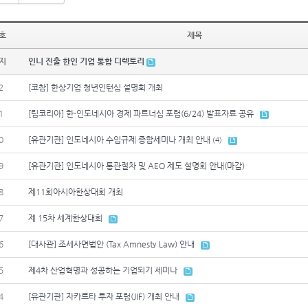
호
제목
지
인니 진출 한인 기업 통합 디렉토리
2
[코참] 한상기업 청년인턴십 설명회 개최
1
[팀코리아] 한-인도네시아 경제 파트너십 포럼(6/24) 발표자료 공유
0
[유관기관] 인도네시아 수입규제 종합세미나 개최 안내
(4)
9
[유관기관] 인도네시아 통관절차 및 AEO 제도 설명회 안내(마감)
8
제11회아시아한상대회 개최
7
제 15차 세계한상대회
6
[대사관] 조세사면법안 (Tax Amnesty Law) 안내
5
제4차 산업혁명과 성공하는 기업되기 세미나
4
[유관기관] 자카르타 투자 포럼(JIF) 개최 안내