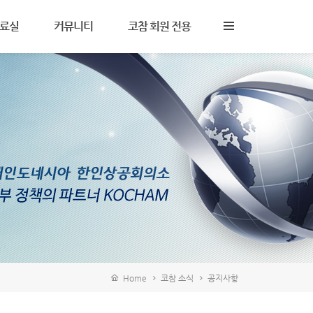
료실
커뮤니티
코참 회원 전용
사 및 노무
자주 묻는 질문
KOCHAM Now
세
Q&A
KOCHAM Bulletin
무
주요 사이트
세미나 자료
자 및 무역
구인구직
IBC Report
타
Home
코참 소식
공지사항