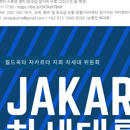
르타 수료생 엠티/워크샵 참가비 무료 (2022년 말 예정)
(~7/30):
https://bit.ly/OKTAJKTBKK
비: USD 100 (숙식, 교재, 회비 및 워크샵 비용 포함/자카르타 참가자는 자카르
 oktajakarta@gmail.com / +62 812 1040 9202 (노병진 부대표)