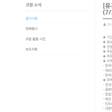
[유
코참 소식
(7
공지사항
간
연례행사
◈ 기간
코참 활동 사진
◈ 장소:
◈ 인원
보도자료
◈ 주관:
◈ 주최
◈ 자
- 한
- 재
- 한
◈ 무
- 전
- 글
- 창
- 매
- 인
- 대