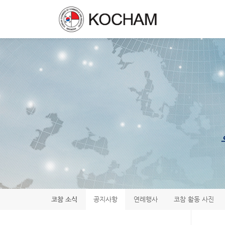
코참 소식
공지사항
연례행사
코참 활동 사진