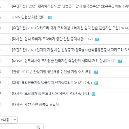
3
[유관기관] '2021 현지화지원사업' 신청공고 안내-한국농수산식품유톡공서(aT) 
2
UMN 인턴십 채용 안내
1
[유관기관] 2018 자카르타 국제 프리미엄 소비재전 현지 진출 한인기업 모집(-9/14
0
[대사관] 인니 무비자/도착비자 중단 관련 공지사항(3.17)
9
[유관기관] 2020 현지화 지원 사업 신청공고(한국농수산식품유통공사 자카르타 지
8
[KOSA] 인도네시아 투자진출 한국기업 역량강화 세미나 개최 안내(7/27)
7
[한상] 2019년 한상기업 청년채용 인턴십 기업 수시 모집
6
[코참] 해외진출기업 법률지원 현지설명회(10/18) (마감)
5
[대사관] 도착비자 등 인도네시아 체류시 유의사항 안내
4
[대사관] 제73주년 광복절 경축식