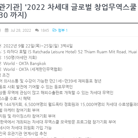
관기관] '2022 차세대 글로벌 창업무역스쿨
/30 까지)
사
Jul 28, 2022
1845
첨부 1
: 2022년 9월 22일(목)~25일(일) 3박4일
 S 라차다 호텔 (S Ratchada Leisure Hotel) 52 Thiam Ruam Mit Road, Huai 
: 150명(아세안 지회)
 World - OKTA Bangkok
: World - OKTA (세계한인무역협회)
격 조건
국어 의사소통 및 수강이 가능한 만21세~만39세 재외동포 청년
외동포 사회 발전에 기여할 수 있는 동포무역인
국상품 무역에 관심이 많고 해외수출판로 개척할 수 있는 차세대 무역인
역스쿨 수료 시 혜택
세계 144개지회, 6,500여명의 월드옥타 정회원과 15,000여명의 차세대 수료생들
로벌 마케터 참여기회 부여
업지원 및 라이징스타 참여기회 부여
년 한국에서 개최되는 차세대 무역스쿨 모국방문 프로그램 참가기회 부여
도네시아 차세대 위원회 가입 가능
한민국 유관기관 연계사업 추천