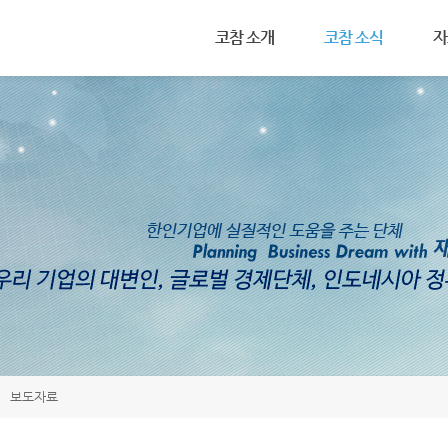
메뉴 건너뛰기
코참 소개
코참 소식
자
설립목적
공지사항
인
회장 인사말
연례행사
관
조직도
코참 활동 사진
세
코참 회원 가입
보도자료
투
연혁
기
회칙
보도자료