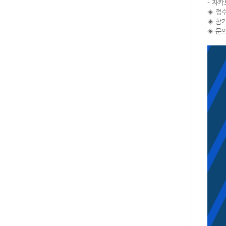
- 자카
◈ 접수
◈ 참가
◈ 문의: